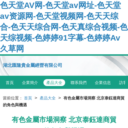
色天堂AV网-色天堂av网址-色天堂
av资源网-色天堂视频网-色天天综
合-色天天综合网-色天真综合视频-色
天综视频-色婷婷91字幕-色婷婷Av
久草网
湖北匯隆貴金屬經營有限公司
首頁
企業簡介
產品大全
聯系我們
企業信息
訪客
>
>
當前位置：
首頁
產品大全
有色金屬市場洞察 北京泰鈺達商貿
的角色與機遇
有色金屬市場洞察 北京泰鈺達商貿