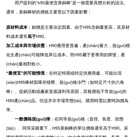
用戶提到的“h95最便宜黃銅棒”是一個需要具體分析的說法。
通常，黃銅棒材的價格主要受以下因素影響：
原材料成本
：銅價是主要決定因素。由于H95含銅量更高，其原材
料成本通常
高于
H90。
加工成本與市場供需
：H90應用更普遍，產(chǎn)量大，規(guī)模
化生產(chǎn)可能降低單位成本。而H95屬于更專用的牌號，產
(chǎn)量相對較小。
“最便宜”的可能情境
：在特定時期或特定供應商處，可能出現
(xiàn)H95棒材因庫存積壓、規(guī)格冷門（如特定尺寸的六角
棒）、促銷活動或廠家直接讓利等原因，其報價低于常規(guī)的
H90產(chǎn)品。但這并非市場常態(tài)。購買時需以實時詢價為
準。
一般價格規(guī)律
：在同等規(guī)格（直徑、長度、狀態
(tài)）、同等采購量下，H95黃銅棒的單位價格通常高于H90。采