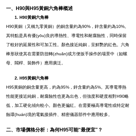
一、H90與H95黃銅六角棒概述
1. H90黃銅六角棒
H90黃銅（又稱九零黃銅）的銅含量約為90%，鋅含量約為10%。
其特點是具有優(yōu)良的導熱性、導電性和耐腐蝕性，同時保留
了較好的延展性和可加工性。顏色接近純銅，呈鮮艷的紅色。六角
棒形狀使其在需要防扭轉(zhuǎn)或方便扳手操作的場景中（如螺
母、閥桿、裝飾件）應用廣泛。
2. H95黃銅六角棒
H95黃銅的銅含量更高，約為95%，鋅含量約為5%。其導電導熱
性能更接近純銅，耐腐蝕性也更為出色，但強度和硬度相對H90略
低，加工硬化傾向較小。顏色更偏紅。在需要極高導電性或特定耐
蝕環(huán)境的電氣接插件、精密儀器部件中應用較多。
二、市場價格分析：為何H95可能“最便宜”？