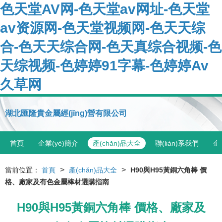
色天堂AV网-色天堂av网址-色天堂
av资源网-色天堂视频网-色天天综
合-色天天综合网-色天真综合视频-色
天综视频-色婷婷91字幕-色婷婷Av
久草网
湖北匯隆貴金屬經(jīng)營有限公司
首頁
企業(yè)簡介
產(chǎn)品大全
聯(lián)系我們
企
>
>
當前位置：
首頁
產(chǎn)品大全
H90與H95黃銅六角棒 價
格、廠家及有色金屬棒材選購指南
H90與H95黃銅六角棒 價格、廠家及