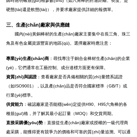
購時應明確規(guī)格參數(shù)（如六角棒的對邊距離、長度、是
硬態(tài)還是軟態(tài)），并要求廠家提供詳細的報價單。
三、生產(chǎn)廠家與供應鏈
國內(nèi)黃銅棒材的生產(chǎn)廠家主要集中在長三角、珠三
角及有色金屬資源豐富的地區(qū)。選擇廠家時應注意：
專業(yè)生產(chǎn)商
：尋找專注于銅合金棒材生產(chǎn)的企業
(yè)，它們通常在工藝控制、成分達標方面更有保障。
資質(zhì)與認證
：查看廠家是否具備相關的質(zhì)量體系認證
（如ISO9001），以及產(chǎn)品是否符合國家標準（GB/T）或
行業(yè)標準。
供貨能力
：確認廠家是否能穩(wěn)定提供H90、H95六角棒的各
種規(guī)格，并了解其最小起訂量（MOQ）和交貨周期。
直接采購優(yōu)勢
：直接從生產(chǎn)廠家或授權的一級代理商
處采購，能獲得更有競爭力的價格和可靠的質(zhì)量追溯。可以通