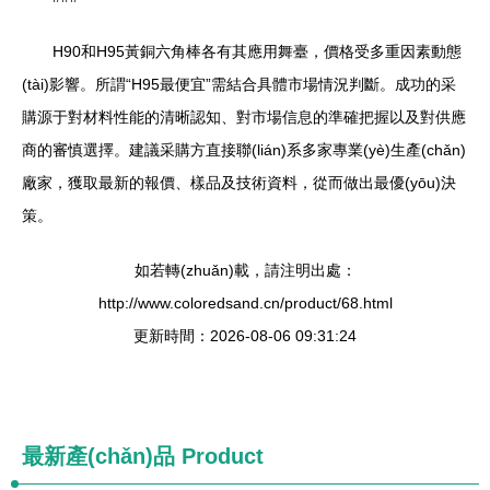
H90和H95黃銅六角棒各有其應用舞臺，價格受多重因素動態
(tài)影響。所謂“H95最便宜”需結合具體市場情況判斷。成功的采
購源于對材料性能的清晰認知、對市場信息的準確把握以及對供應
商的審慎選擇。建議采購方直接聯(lián)系多家專業(yè)生產(chǎn)
廠家，獲取最新的報價、樣品及技術資料，從而做出最優(yōu)決
策。
如若轉(zhuǎn)載，請注明出處：
http://www.coloredsand.cn/product/68.html
更新時間：2026-08-06 09:31:24
最新產(chǎn)品
Product