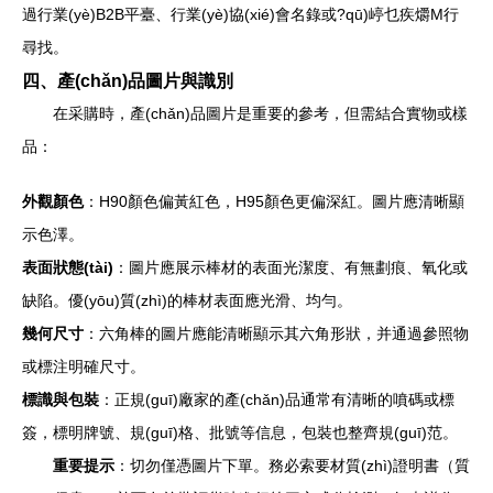
過行業(yè)B2B平臺、行業(yè)協(xié)會名錄或?qū)嵉乜疾爝M行
尋找。
四、產(chǎn)品圖片與識別
在采購時，產(chǎn)品圖片是重要的參考，但需結合實物或樣
品：
外觀顏色
：H90顏色偏黃紅色，H95顏色更偏深紅。圖片應清晰顯
示色澤。
表面狀態(tài)
：圖片應展示棒材的表面光潔度、有無劃痕、氧化或
缺陷。優(yōu)質(zhì)的棒材表面應光滑、均勻。
幾何尺寸
：六角棒的圖片應能清晰顯示其六角形狀，并通過參照物
或標注明確尺寸。
標識與包裝
：正規(guī)廠家的產(chǎn)品通常有清晰的噴碼或標
簽，標明牌號、規(guī)格、批號等信息，包裝也整齊規(guī)范。
重要提示
：切勿僅憑圖片下單。務必索要材質(zhì)證明書（質