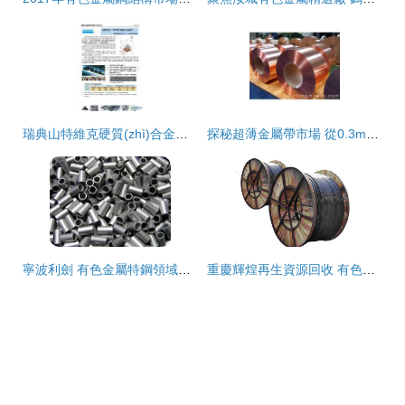
瑞典山特維克硬質(zhì)合金片材 有色金屬合金領域的卓越選擇
探秘超薄金屬帶市場 從0.3mm紫銅帶到0.2mm黃銅片的生產(chǎn)與應用
寧波利劍 有色金屬特鋼領域的鋁產(chǎn)品供應專家
重慶輝煌再生資源回收 有色金屬回收的綠色使命與市場價值