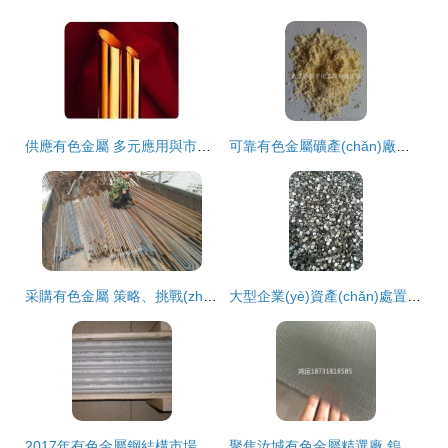
供應有色金屬 多元應用與市場展望
可靠有色金屬礦產(chǎn)廠家貨源指南 供應信息與批發(fā)合作要點
采購有色金屬 策略、挑戰(zhàn)與市場機遇
大型企業(yè)資產(chǎn)處置 有色金屬交易新機遇——聚焦網(wǎng)優(yōu)fengj.com銅圓片出售信息
2017年有色金屬鋼結構市場價格行情分析與采購指南
聚焦汝城有色金屬精選廠 鎢鉬錫資源的高效開發(fā)與應用