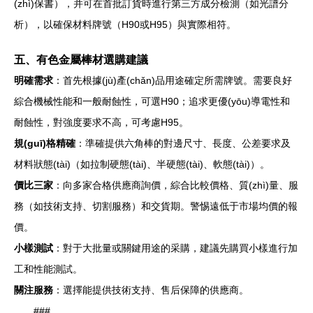
(zhì)保書），并可在首批訂貨時進行第三方成分檢測（如光譜分
析），以確保材料牌號（H90或H95）與實際相符。
五、有色金屬棒材選購建議
明確需求
：首先根據(jù)產(chǎn)品用途確定所需牌號。需要良好
綜合機械性能和一般耐蝕性，可選H90；追求更優(yōu)導電性和
耐蝕性，對強度要求不高，可考慮H95。
規(guī)格精確
：準確提供六角棒的對邊尺寸、長度、公差要求及
材料狀態(tài)（如拉制硬態(tài)、半硬態(tài)、軟態(tài)）。
價比三家
：向多家合格供應商詢價，綜合比較價格、質(zhì)量、服
務（如技術支持、切割服務）和交貨期。警惕遠低于市場均價的報
價。
小樣測試
：對于大批量或關鍵用途的采購，建議先購買小樣進行加
工和性能測試。
關注服務
：選擇能提供技術支持、售后保障的供應商。
###